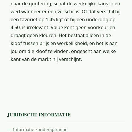
naar de quotering, schat de werkelijke kans in en
wed wanneer er een verschil is. Of dat verschil bij
een favoriet op 1.45 ligt of bij een underdog op
4.50, is irrelevant. Value kent geen voorkeur en
draagt geen kleuren. Het bestaat alleen in de
kloof tussen prijs en werkelijkheid, en het is aan
jou om die kloof te vinden, ongeacht aan welke
kant van de markt hij verschijnt.
JURIDISCHE INFORMATIE
Informatie zonder garantie