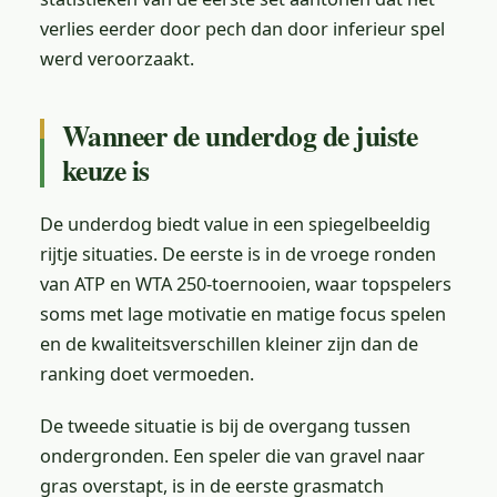
verlies eerder door pech dan door inferieur spel
werd veroorzaakt.
Wanneer de underdog de juiste
keuze is
De underdog biedt value in een spiegelbeeldig
rijtje situaties. De eerste is in de vroege ronden
van ATP en WTA 250-toernooien, waar topspelers
soms met lage motivatie en matige focus spelen
en de kwaliteitsverschillen kleiner zijn dan de
ranking doet vermoeden.
De tweede situatie is bij de overgang tussen
ondergronden. Een speler die van gravel naar
gras overstapt, is in de eerste grasmatch