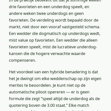
drie favorieten en een underdog speelt, en
andere weken twee underdogs en geen
favorieten. De verdeling wordt bepaald door de
markt, niet door een vooraf vastgesteld schema.
Een wedder die dogmatisch op underdogs wedt,
mist value op favorieten. Een wedder die alleen
favorieten speelt, mist de lucratieve underdog-
kansen die de hogere verwachte waarde
compenseren.
Het voordeel van een hybride benadering is dat
het je dwingt om elke weddenschap op zijn eigen
merites te beoordelen. Je kunt niet op de
automatische piloot opereren — er is geen
formule die zegt “speel altijd de underdog als de
quotering boven de 3.00 staat.” Elke match