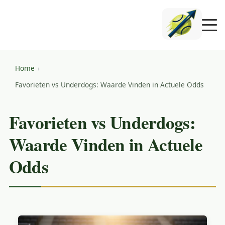
Home
Favorieten vs Underdogs: Waarde Vinden in Actuele Odds
Favorieten vs Underdogs:
Waarde Vinden in Actuele
Odds